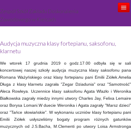
Zespół Szkół Zakładu Doskonalenia
Zawodowego w Kielcach
Start
Audycja muzyczna klasy fortepianu, saksofonu,
Aktualności
klarnetu
Ogłoszenia
We wtorek 17 grudnia 2019 o godz.17.00 odbyła się w sali
koncertowej naszej szkoły audycja muzyczna klasy saksofonu pana
O szkole
Romana Ważyńskiego oraz klasy fortepianu pani Emilii Ziółek.Amelia
Kadra
Długa z klasy klarnetu zagrała "Zegar Dziadunia" oraz "Samotność"
Aleca Rowleya. Uczennice klasy saksofonu Agata Wlazło i Weronika
Oferta zajęć
Białkowska zagrały miedzy innymi utwory Charles Jay, Felixa Lemaire
oraz Borysa Lomani.W duecie Weronika i Agata zagrały "Marsz dzieci"
Rekrutacja
oraz "Tańce słowiańskie". W wykonaniu uczniów klasy fortepianu pani
Emilii Ziółek usłyszeliśmy bogaty program różnych gatunków
Kontakt
muzycznych od J.S.Bacha, M.Clementi po utwory Loisa Armstronga