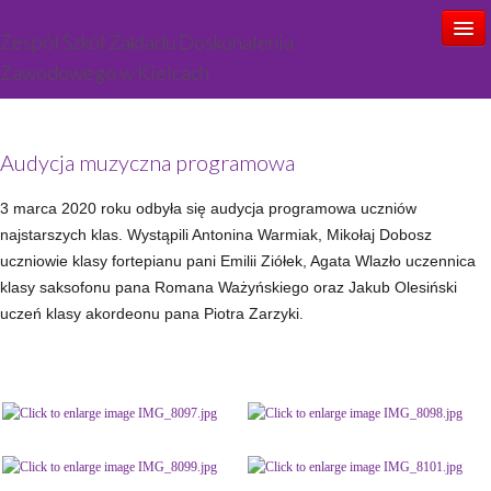
Zespół Szkół Zakładu Doskonalenia
Zawodowego w Kielcach
Start
Audycja muzyczna programowa
Aktualności
3 marca 2020 roku odbyła się audycja programowa uczniów
Ogłoszenia
najstarszych klas. Wystąpili Antonina Warmiak, Mikołaj Dobosz
uczniowie klasy fortepianu pani Emilii Ziółek, Agata Wlazło uczennica
O szkole
klasy saksofonu pana Romana Ważyńskiego oraz Jakub Olesiński
Kadra
uczeń klasy akordeonu pana Piotra Zarzyki.
Oferta zajęć
Rekrutacja
Kontakt