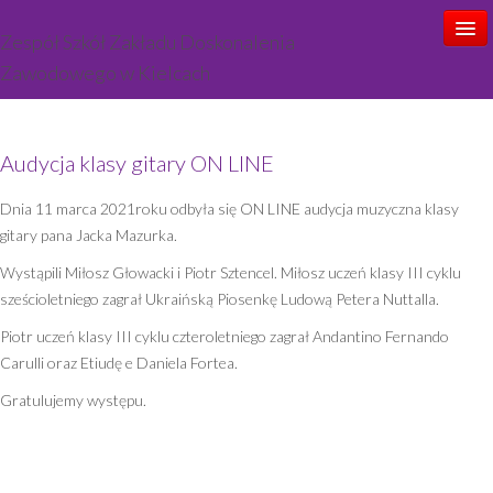
Zespół Szkół Zakładu Doskonalenia
Zawodowego w Kielcach
Start
Audycja klasy gitary ON LINE
Aktualności
Dnia 11 marca 2021roku odbyła się ON LINE audycja muzyczna klasy
Ogłoszenia
gitary pana Jacka Mazurka.
O szkole
Wystąpili Miłosz Głowacki i Piotr Sztencel. Miłosz uczeń klasy III cyklu
sześcioletniego zagrał Ukraińską Piosenkę Ludową Petera Nuttalla.
Kadra
Piotr uczeń klasy III cyklu czteroletniego zagrał Andantino Fernando
Oferta zajęć
Carulli oraz Etiudę e Daniela Fortea.
Gratulujemy występu.
Rekrutacja
Kontakt